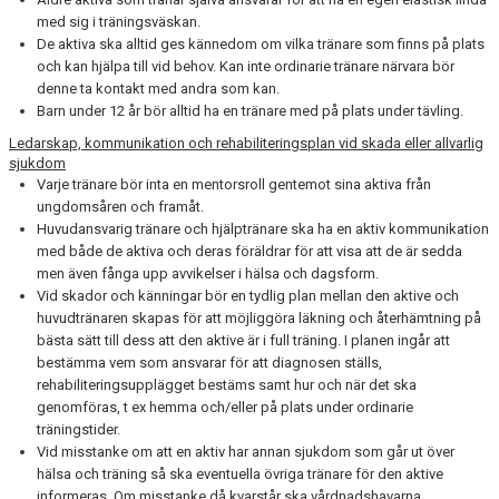
med sig i träningsväskan.
De aktiva ska alltid ges kännedom om vilka tränare som finns på plats
och kan hjälpa till vid behov. Kan inte ordinarie tränare närvara bör
denne ta kontakt med andra som kan.
Barn under 12 år bör alltid ha en tränare med på plats under tävling.
Ledarskap, kommunikation och rehabiliteringsplan vid skada eller allvarlig
sjukdom
Varje tränare bör inta en mentorsroll gentemot sina aktiva från
ungdomsåren och framåt.
Huvudansvarig tränare och hjälptränare ska ha en aktiv kommunikation
med både de aktiva och deras föräldrar för att visa att de är sedda
men även fånga upp avvikelser i hälsa och dagsform.
Vid skador och känningar bör en tydlig plan mellan den aktive och
huvudtränaren skapas för att möjliggöra läkning och återhämtning på
bästa sätt till dess att den aktive är i full träning. I planen ingår att
bestämma vem som ansvarar för att diagnosen ställs,
rehabiliteringsupplägget bestäms samt hur och när det ska
genomföras, t ex hemma och/eller på plats under ordinarie
träningstider.
Vid misstanke om att en aktiv har annan sjukdom som går ut över
hälsa och träning så ska eventuella övriga tränare för den aktive
informeras. Om misstanke då kvarstår ska vårdnadshavarna