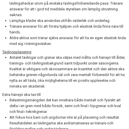
tävlingshäckar utom på enstaka tävlingsförberedande pass. Tränare
ansvarar för att i god tid meddela styrelsen om lämplig utrustning
saknas.
Lämpliga kläder ska användas utifrån väderlek och underlag.
Tränare ansvarar för att första hjälpen och elastisk linda finns nära till
hands.
Äldre aktiva som tränar själva ansvarar för att ha en egen elastisk linda
med sig i träningsväskan.
Tävlingsplanering
Antalet tävlingar och grenar ska väljas med måtta och hänsyn till ålder,
tränings- och tävlingssbakgrund samt tidpunkt under säsongerna.
Kvalitet är viktigare och skonsammare än kvantitet och den aktive ska
behärska grenen någorlunda väl och vara mentalt förberedd för att ha
nytta av att tävla, öka möjligheterna till en positiv upplevelse och
minska sin skaderisk.
Extra hänsyn ska tas till:
Belastningsmängden det kan innebära både mentalt och fysiskt att
delta i en gren med både försök, semi och final i löpgrenar och kval
och final i teknikgrenar.
Att fokus hos barn och ungdomar inte är på placering och resultat.
Resultatdelen av tävlingarna ska avdramatiseras av tränare och
föräldrar mellan och under tävlingar.