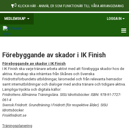
KLICKA HÄR - ANMÄL ER SOM FUNKTIONÄR TILL VÅRA ARRANGEMANG
MEDLEMSKAP
LOGGA IN
MEDLEM
Förebyggande av skador i IK Finish
FÖRÄLDRAR
Förebyggande av skador i IK Finish
KLÄDER
I IK Finish ska varje tränare arbeta aktivt med att förebygga skador hos de
aktiva. Kunskap ska inhämtas från Skånes och Svenska
Friidrottsförbundets utbildningar, läromedel och från relevanta hemsidor
AVGIFTER
samt internutbildningar och dialoger med andra tränare och tidigare aktiva.
Lämpliga tryckta och digitala källor:
TÄVLINGSINFORMATION
Friidrottens Allmänna Träningslära. SISU Idrottsböcker. ISBN: 978-91-7727-
061-4
KRITERIER FÖR UTTAGNINGAR TILL SM-TÄVLINGAR
Svensk Friidrott. Grundträning I Friidrott (för respektive ålder). SISU
Idrottsböcker.
Friskfriidrott.se
FÖREBYGGANDE AV SKADOR I IK FINISH
Träningsplanering