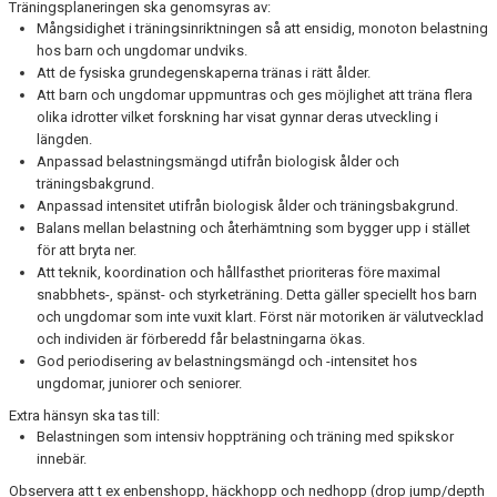
Träningsplaneringen ska genomsyras av:
Mångsidighet i träningsinriktningen så att ensidig, monoton belastning
hos barn och ungdomar undviks.
Att de fysiska grundegenskaperna tränas i rätt ålder.
Att barn och ungdomar uppmuntras och ges möjlighet att träna flera
olika idrotter vilket forskning har visat gynnar deras utveckling i
längden.
Anpassad belastningsmängd utifrån biologisk ålder och
träningsbakgrund.
Anpassad intensitet utifrån biologisk ålder och träningsbakgrund.
Balans mellan belastning och återhämtning som bygger upp i stället
för att bryta ner.
Att teknik, koordination och hållfasthet prioriteras före maximal
snabbhets-, spänst- och styrketräning. Detta gäller speciellt hos barn
och ungdomar som inte vuxit klart. Först när motoriken är välutvecklad
och individen är förberedd får belastningarna ökas.
God periodisering av belastningsmängd och -intensitet hos
ungdomar, juniorer och seniorer.
Extra hänsyn ska tas till:
Belastningen som intensiv hoppträning och träning med spikskor
innebär.
Observera att t ex enbenshopp, häckhopp och nedhopp (drop jump/depth