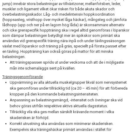
jump) innebär stora belastningar av tillväxtzoner, mellanfotsben, leder,
muskler och ligament vilket ökar risken för både akuta skador och
överbelastningsskador. Låg- och medelintensiv hoppkoordination
(hoppsasteg, vristhopp över mycket låga häckar), mångsteg och jämfota
lådhopp (upp och ner på en lagom hög låda) är skonsammare alternativ
och icke grenspecifik hoppträning ska i regel alltid genomföras i löparskor
som dämpar belastningen betydligt mer än spikskor som primärt ska
användas vid grenspecifik träning nära inpå och under tävlingssäsongen
växlat med löparskor och träning på gräs, speciellt på första passet efter
en tävling. Hoppträning kan också göras på mattor för att minska
belastningen.
Att träningspassen sprids ut under veckorna och att de i möjligaste
mån inte schemaläggs sent på kvällen.
Träningsgenomförande
Uppvärmning av alla aktuella muskelgrupper likväl som nervsystemet
ska genomföras under tillräcklig tid (ca 20 – 45 min) för att förbereda
kroppen på den kommande belastningsintensiteten.
Anpassning av belastningsmängd, -intensitet och övningar ska vid
behov göras utifrån respektive aktivs aktuella dagsstatus.
Tillräcklig vila ska ges mellan särskilt krävande moment i vilka
skaderisken är förhöjd.
Korrekt utrustning ska användas som minimerar skaderisken.
Exempelvis ska träningshäckar primärt användas i stället för