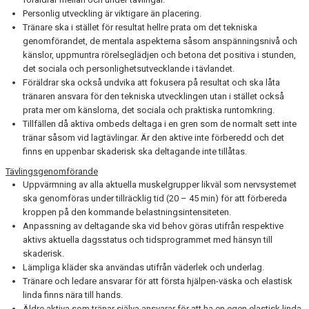
Personlig utveckling är viktigare än placering.
Tränare ska i stället för resultat hellre prata om det tekniska
genomförandet, de mentala aspekterna såsom anspänningsnivå och
känslor, uppmuntra rörelseglädjen och betona det positiva i stunden,
det sociala och personlighetsutvecklande i tävlandet.
Föräldrar ska också undvika att fokusera på resultat och ska låta
tränaren ansvara för den tekniska utvecklingen utan i stället också
prata mer om känslorna, det sociala och praktiska runtomkring.
Tillfällen då aktiva ombeds deltaga i en gren som de normalt sett inte
tränar såsom vid lagtävlingar. Är den aktive inte förberedd och det
finns en uppenbar skaderisk ska deltagande inte tillåtas.
Tävlingsgenomförande
Uppvärmning av alla aktuella muskelgrupper likväl som nervsystemet
ska genomföras under tillräcklig tid (20 – 45 min) för att förbereda
kroppen på den kommande belastningsintensiteten.
Anpassning av deltagande ska vid behov göras utifrån respektive
aktivs aktuella dagsstatus och tidsprogrammet med hänsyn till
skaderisk.
Lämpliga kläder ska användas utifrån väderlek och underlag.
Tränare och ledare ansvarar för att första hjälpen-väska och elastisk
linda finns nära till hands.
Äldre aktiva som tränar själva ansvarar för att ha en egen elastisk linda