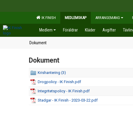
IK FINISH
MEDLEMSKAP
ARRANGEMANG
Medlem
Föräldrar
Kläder
Avgifter
Tävli
Dokument
Dokument
Krishantering (3)
Drogpolicy - IK Finish.pdf
Integritetspolicy - IK Finish.pdf
Stadgar - IK Finish - 2023-03-22.pdf