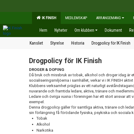
IK FINISH
MEDLEMSKAP
ARRANGEMANG
Hem
Nyheter
Om klubben
Dokument
Re
Kansliet
Styrelse
Historia
Drogpolicy för IK Finish
Drogpolicy för IK Finish
DROGER & DOPING
Då bruk och missbruk av tobak, alkohol och droger idag är ett
socialiseringsmiljöerna i samhället, verkar vi i IK FINISH akt
Klubbens verksamhet präglas av ett naturligt avståndstagande
nuvarande och framtida ledare, aktiva, tränare och medlemmar. 
Ledare och övriga vuxna i föreningen har ett stort ansvar att v
exempel.
Denna drogpolicy gäller för samtliga aktiva, tränare och leda
sin förlängning få förödande fysiska, psykiska och sociala 
Tobak
Alkohol
Narkotika