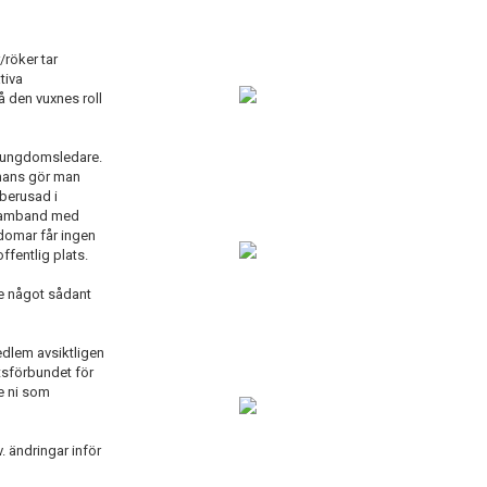
/röker tar
tiva
å den vuxnes roll
ga ungdomsledare.
mmans gör man
berusad i
i samband med
domar får ingen
fentlig plats.
lle något sådant
edlem avsiktligen
tsförbundet för
e ni som
. ändringar inför