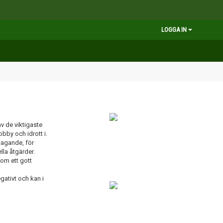
LOGGA IN
v de viktigaste
obby och idrott i.
tagande, för
lla åtgärder.
som ett gott
gativt och kan i