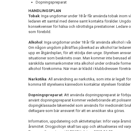
Dopningspreparat
HANDLINGSPLAN
Tobak
: Inga ungdomar under 18 år får använda tobak inom vår
ledaren ett samtal med denne samt kontakta förälder. Ungdo
konsekvenser för hälsa och idrottsliga prestationer. Ledare 
som förebild.
Alkohol
: Inga ungdomar under 18 år får använda alkohol i vår
Om någon ungdom påträffas påverkad av alkohol tar ledaren e
upp en åtgärdsplan, för att stödja den unge. Styrelsen ansv
situationer som beskrivits ovan. Man kommer inte berusad elle
särskilda sammankomster inta alkohol under ordnade former, 
alkohol förekomma. När man är klädd i klubbdressen företrä
Narkotika
: All användning av narkotika, som inte är legalt fö
komma till styrelsens kännedom kontaktar styrelsen förälder 
Dopningspreparat
: Att använda dopningspreparat är förbj
använt dopningspreparat kommer vederbörande att polisanmäla
dopingklassade läkemedel som används för medicinskt bruk.
deltagare som bär ansvaret för att en ansökan ska göras.
Information, uppdatering och aktivitetsplan: Inför varje årsmöt
årsmötet. Drogpolicyn skall tas upp och aktualiseras vid var