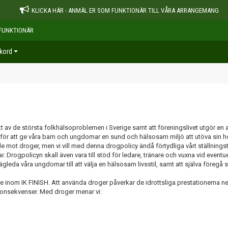
KLICKA HÄR - ANMÄL ER SOM FUNKTIONÄR TILL VÅRA ARRANGEMANG
FUNKTIONÄR
kord
 av de största folkhälsoproblemen i Sverige samt att föreningslivet utgör en a
ivt för att ge våra barn och ungdomar en sund och hälsosam miljö att utöva sin h
 mot droger, men vi vill med denna drogpolicy ändå förtydliga vårt ställnings
Drogpolicyn skall även vara till stöd för ledare, tränare och vuxna vid eventue
ägleda våra ungdomar till att välja en hälsosam livsstil, samt att själva föregå 
re inom IK FINISH. Att använda droger påverkar de idrottsliga prestationerna ne
konsekvenser. Med droger menar vi: