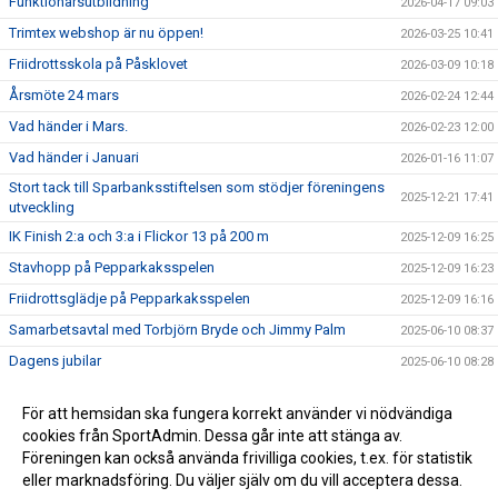
Funktionärsutbildning
2026-04-17 09:03
Trimtex webshop är nu öppen!
2026-03-25 10:41
Friidrottsskola på Påsklovet
2026-03-09 10:18
Årsmöte 24 mars
2026-02-24 12:44
Vad händer i Mars.
2026-02-23 12:00
Vad händer i Januari
2026-01-16 11:07
Stort tack till Sparbanksstiftelsen som stödjer föreningens
2025-12-21 17:41
utveckling
IK Finish 2:a och 3:a i Flickor 13 på 200 m
2025-12-09 16:25
Stavhopp på Pepparkaksspelen
2025-12-09 16:23
Friidrottsglädje på Pepparkaksspelen
2025-12-09 16:16
Samarbetsavtal med Torbjörn Bryde och Jimmy Palm
2025-06-10 08:37
Dagens jubilar
2025-06-10 08:28
Funktionärer till Finish Games 7-8 Juni
2025-05-22
För att hemsidan ska fungera korrekt använder vi nödvändiga
cookies från SportAdmin. Dessa går inte att stänga av.
Föreningen kan också använda frivilliga cookies, t.ex. för statistik
eller marknadsföring. Du väljer själv om du vill acceptera dessa.