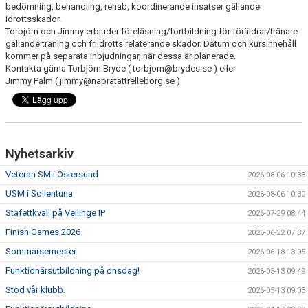
bedömning, behandling, rehab, koordinerande insatser gällande
idrottsskador.
Torbjörn och Jimmy erbjuder föreläsning/fortbildning för föräldrar/tränare
gällande träning och friidrotts relaterande skador. Datum och kursinnehåll
kommer på separata inbjudningar, när dessa är planerade.
Kontakta gärna Torbjörn Bryde ( torbjorn@brydes.se ) eller
Jimmy Palm ( jimmy@napratattrelleborg.se )
Nyhetsarkiv
Veteran SM i Östersund
2026-08-06 10:33
USM i Sollentuna
2026-08-06 10:30
Stafettkväll på Vellinge IP
2026-07-29 08:44
Finish Games 2026
2026-06-22 07:37
Sommarsemester
2026-06-18 13:05
Funktionärsutbildning på onsdag!
2026-05-13 09:49
Stöd vår klubb.
2026-05-13 09:03