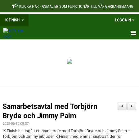
KLICKA HÄR - ANMÄL ER SOM FUNKTIONÄR TILL VÅRA ARRANGEMANG
IK FINISH
LOGGA IN
HEM
NYHETER
OM KLUBBEN
DOKUMENT
REKORD
Samarbetsavtal med Torbjörn
<
>
Bryde och Jimmy Palm
2025-06-10 08:37
IK Finish har ingått ett samarbete med Torbjörn Bryde och Jimmy Palm –
Torbjörn och Jimmy erbjuder IK Finish medlemmar snabba tider för