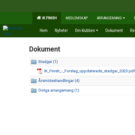
IK FINISH
MEDLEMSKAP
ARRANGEMANG
Hem
Nyheter
Om klubben
Dokument
Re
Dokument
Stadgar (1)
IK_Finish_-_Forslag_uppdaterade_stadgar_2023.pdf
Årsmöteshandlingar (4)
Övriga arrangemang (1)