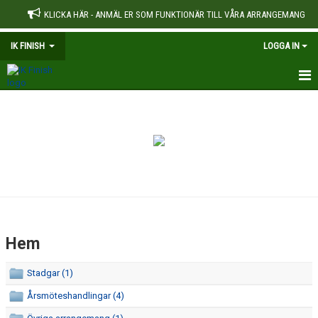
KLICKA HÄR - ANMÄL ER SOM FUNKTIONÄR TILL VÅRA ARRANGEMANG
IK FINISH
LOGGA IN
HEM
NYHETER
OM KLUBBEN
DOKUMENT
REKORD
Hem
Stadgar (1)
Årsmöteshandlingar (4)